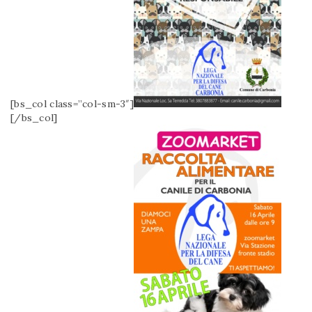
[bs_col class=”col-sm-3″]
[/bs_col]