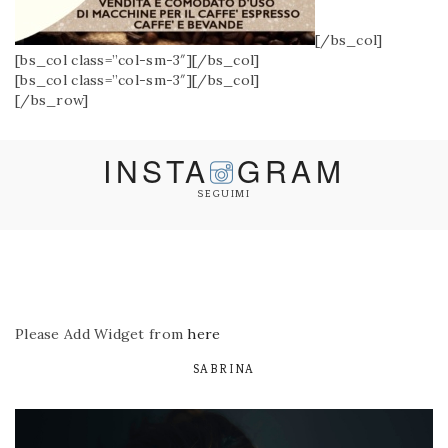
[/bs_col]
[bs_col class=”col-sm-3″][/bs_col]
[bs_col class=”col-sm-3″][/bs_col]
[/bs_row]
INSTA
GRAM
SEGUIMI
Please Add Widget from
here
SABRINA