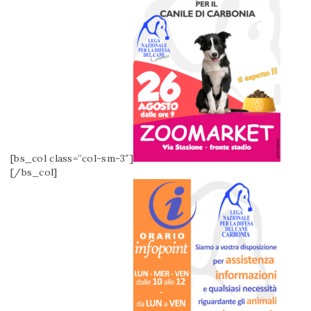
[bs_col class=”col-sm-3″]
[/bs_col]