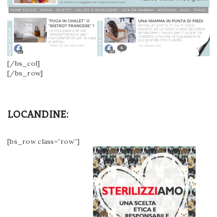
[/bs_col]
[/bs_row]
LOCANDINE:
[bs_row class=”row”]