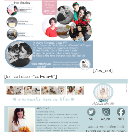
[/bs_col]
[bs_col class=”col-sm-6″]