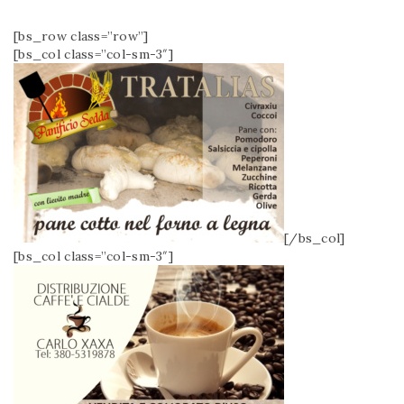
[bs_row class=”row”]
[bs_col class=”col-sm-3″]
[/bs_col]
[bs_col class=”col-sm-3″]