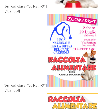
[bs_col class=”col-sm-3″]
[/bs_col]
[bs_col class=”col-sm-3″]
[/bs_col]