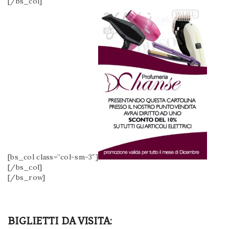
[/bs_col]
[bs_col class=”col-sm-3″]
[/bs_col]
[/bs_row]
BIGLIETTI DA VISITA: