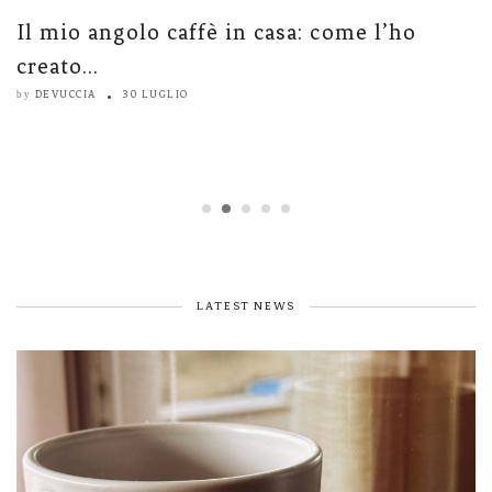
Il mio angolo caffè in casa: come l’ho
L
creato...
e
DEVUCCIA
30 LUGLIO
by
b
LATEST NEWS