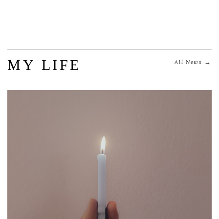
MY LIFE
→
All News