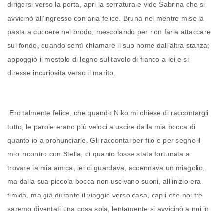
dirigersi verso la porta, apri la serratura e vide Sabrina che si
avvicinò all’ingresso con aria felice. Bruna nel mentre mise la
pasta a cuocere nel brodo, mescolando per non farla attaccare
sul fondo, quando sentì chiamare il suo nome dall’altra stanza;
appoggiò il mestolo di legno sul tavolo di fianco a lei e si
diresse incuriosita verso il marito.
Ero talmente felice, che quando Niko mi chiese di raccontargli
tutto, le parole erano più veloci a uscire dalla mia bocca di
quanto io a pronunciarle. Gli raccontai per filo e per segno il
mio incontro con Stella, di quanto fosse stata fortunata a
trovare la mia amica, lei ci guardava, accennava un miagolio,
ma dalla sua piccola bocca non uscivano suoni, all’inizio era
timida, ma già durante il viaggio verso casa, capii che noi tre
saremo diventati una cosa sola, lentamente si avvicinò a noi in