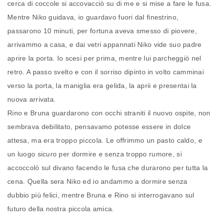
cerca di coccole si accovacciò su di me e si mise a fare le fusa.
Mentre Niko guidava, io guardavo fuori dal finestrino,
passarono 10 minuti, per fortuna aveva smesso di piovere,
arrivammo a casa, e dai vetri appannati Niko vide suo padre
aprire la porta. Io scesi per prima, mentre lui parcheggiò nel
retro. A passo svelto e con il sorriso dipinto in volto camminai
verso la porta, la maniglia era gelida, la aprii e presentai la
nuova arrivata.
Rino e Bruna guardarono con occhi straniti il nuovo ospite, non
sembrava debilitato, pensavamo potesse essere in dolce
attesa, ma era troppo piccola. Le offrimmo un pasto caldo, e
un luogo sicuro per dormire e senza troppo rumore, si
accoccolò sul divano facendo le fusa che durarono per tutta la
cena. Quella sera Niko ed io andammo a dormire senza
dubbio più felici, mentre Bruna e Rino si interrogavano sul
futuro della nostra piccola amica.