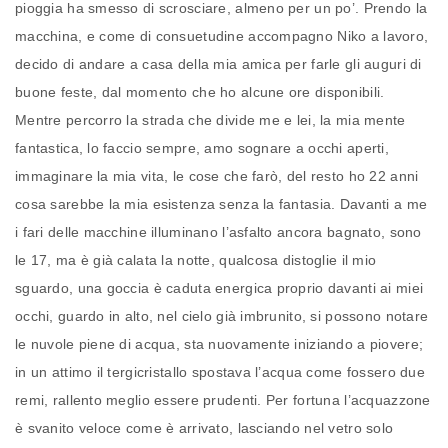
pioggia ha smesso di scrosciare, almeno per un po’. Prendo la
macchina, e come di consuetudine accompagno Niko a lavoro,
decido di andare a casa della mia amica per farle gli auguri di
buone feste, dal momento che ho alcune ore disponibili.
Mentre percorro la strada che divide me e lei, la mia mente
fantastica, lo faccio sempre, amo sognare a occhi aperti,
immaginare la mia vita, le cose che farò, del resto ho 22 anni
cosa sarebbe la mia esistenza senza la fantasia. Davanti a me
i fari delle macchine illuminano l’asfalto ancora bagnato, sono
le 17, ma è già calata la notte, qualcosa distoglie il mio
sguardo, una goccia è caduta energica proprio davanti ai miei
occhi, guardo in alto, nel cielo già imbrunito, si possono notare
le nuvole piene di acqua, sta nuovamente iniziando a piovere;
in un attimo il tergicristallo spostava l’acqua come fossero due
remi, rallento meglio essere prudenti. Per fortuna l’acquazzone
è svanito veloce come è arrivato, lasciando nel vetro solo