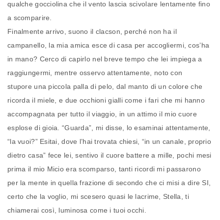
qualche gocciolina che il vento lascia scivolare lentamente fino
a scomparire.
Finalmente arrivo, suono il clacson, perché non ha il
campanello, la mia amica esce di casa per accogliermi, cos’ha
in mano? Cerco di capirlo nel breve tempo che lei impiega a
raggiungermi, mentre osservo attentamente, noto con
stupore una piccola palla di pelo, dal manto di un colore che
ricorda il miele, e due occhioni gialli come i fari che mi hanno
accompagnata per tutto il viaggio, in un attimo il mio cuore
esplose di gioia. “Guarda”, mi disse, lo esaminai attentamente,
“la vuoi?” Esitai, dove l’hai trovata chiesi, “in un canale, proprio
dietro casa” fece lei, sentivo il cuore battere a mille, pochi mesi
prima il mio Micio era scomparso, tanti ricordi mi passarono
per la mente in quella frazione di secondo che ci misi a dire SI,
certo che la voglio, mi scesero quasi le lacrime, Stella, ti
chiamerai così, luminosa come i tuoi occhi.