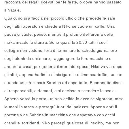
racconta dei regali ricevuti per le feste, o dove hanno passato
il Natale.
Qualcuno si affaccia nel piccolo ufficio che precede le sale
degli altri operatori e chiede a Niko se vuole un caffè. Una
pausa ci vuole, pensò, mentre il profumo dell’aroma della
moka invade la stanza. Sono quasi le 20:30 tutti i suoi
colleghi non vedono l’ora di terminare le schede giornaliere
degli utenti da chiamare, raggiungere le loro macchine e
andare a casa, per godersi il meritato riposo; Niko va via dopo
gli altri, appena ha finito di sbrigare le ultime scartoffie, sa che
quando uscirà ci sarà Sabrina ad aspettarlo. Buonanotte disse
ai responsabili, a domani, e si accinse a scendere le scale.
Appena varcò la porta, un aria gelida lo accolse vigorosa, mise
le mani in tasca e proseguì fuori dal palazzo. Appena aprì il
portone vide Sabrina in macchina che aspettava con occhi
grandi e sorridenti. Niko percepì qualcosa di insolito, ma non