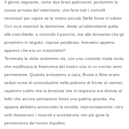
Il giorno seguente, come due bravi padroncini, portammo la
nuova arrivata dal veterinario, che fece tutti i controlli
necessari per capire se la nostra piccola Stella fosse in salute.
Con cura esaminò la dentizione, diede un’abbondante pulita
alle orecchiette, e controllò il pancino, ma alla domanda che gli
ponemmo in seguito, rispose perplesso. Avevamo appena
appreso che era un maschietto!!
Terminata la visita andammo via, con una costante risata muta,
che modificava la fisionomia del nostro viso in un sorriso semi
permanente. Quando arrivammo a casa, Bruna e Rino erano
seduti come di consuetudine nelle poltrone di fronte al camino,
capimmo subito che la tensione che si respirava era dovuta al
fatto che ancora pensavano fosse una gattina gravida, ma
appena abbiamo annunciato la novella, improvvisamente i loro
volti rilassarono i muscoli e accettarono con più gioia la
permanenza del nuovo inquilino.