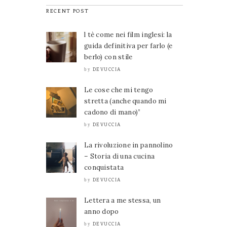
RECENT POST
l tè come nei film inglesi: la
guida definitiva per farlo (e
berlo) con stile
DEVUCCIA
by
Le cose che mi tengo
stretta (anche quando mi
cadono di mano)”
DEVUCCIA
by
La rivoluzione in pannolino
– Storia di una cucina
conquistata
DEVUCCIA
by
Lettera a me stessa, un
anno dopo
DEVUCCIA
by