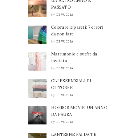
UN ALTRO ANNO È
PASSATO
DEVUCCIA
by
Colorare le pareti: 7 errori
da non fare
DEVUCCIA
by
Matrimonio e outfit da
invitata
DEVUCCIA
by
GLI ESSENZIALI DI
OTTOBRE
DEVUCCIA
by
HORROR MOVIE: UN ANNO
DA PAURA
DEVUCCIA
by
LANTERNE FAI DA TE