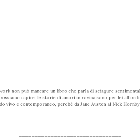
ork non può mancare un libro che parla di sciagure sentimentali
ossiamo capire, le storie di amori in rovina sono per lei all’ordi
odo vivo e contemporaneo, perché da Jane Austen al Nick Hornby d
________________________________