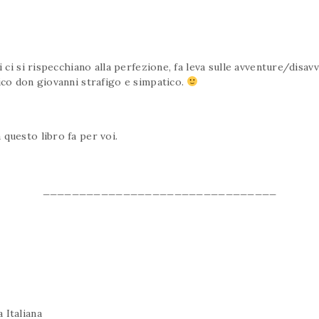
oi ci si rispecchiano alla perfezione, fa leva sulle avventure/dis
ico don giovanni strafigo e simpatico.
questo libro fa per voi.
________________________________
 Italiana