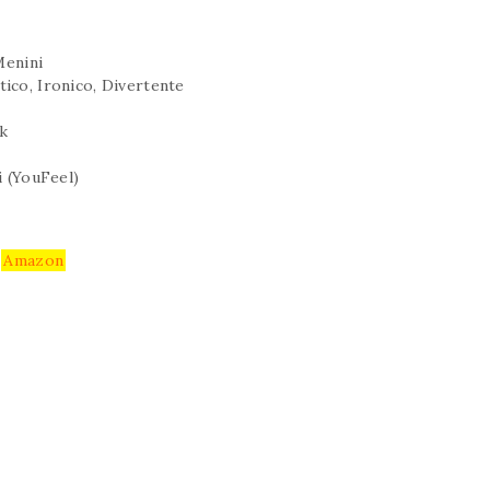
Menini
ico, Ironico, Divertente
k
i (YouFeel)
u
Amazon