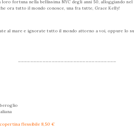
la loro fortuna nella bellissima NYC degli anni 50, alloggiando n
che ora tutto il mondo conosce, una fra tutte, Grace Kelly!
te al mare e ignorate tutto il mondo attorno a voi, oppure lo su
________________________________
rberoglio
aliana
copertina flessibile 8,50 €