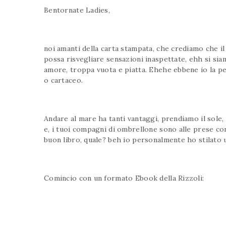
Bentornate Ladies,
noi amanti della carta stampata, che crediamo che il 
possa risvegliare sensazioni inaspettate, ehh si si
amore, troppa vuota e piatta. Ehehe ebbene io la pen
o cartaceo.
Andare al mare ha tanti vantaggi, prendiamo il sole, 
e, i tuoi compagni di ombrellone sono alle prese co
buon libro, quale? beh io personalmente ho stilato u
Comincio con un formato Ebook della Rizzoli: