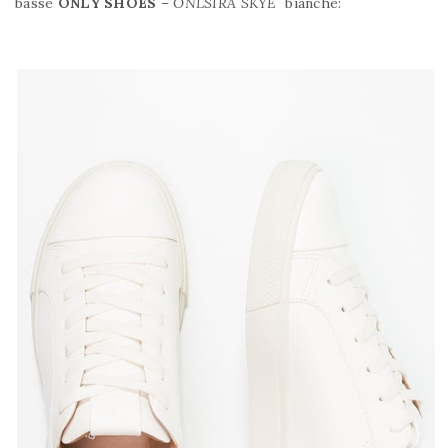
basse
ONLY SHOES
–
ONLSIRA SKYE
bianche: