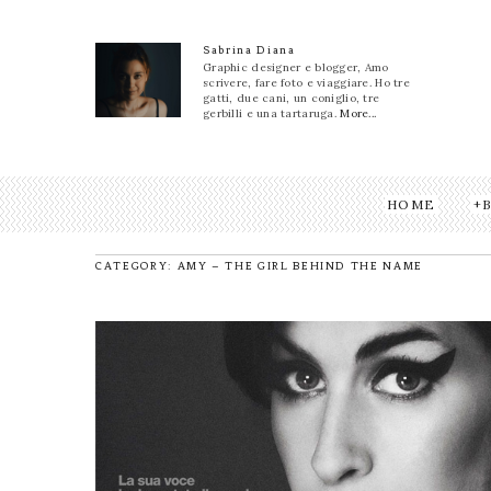
Sabrina Diana
Graphic designer e blogger, Amo
scrivere, fare foto e viaggiare. Ho tre
gatti, due cani, un coniglio, tre
gerbilli e una tartaruga.
More...
HOME
CATEGORY: AMY – THE GIRL BEHIND THE NAME