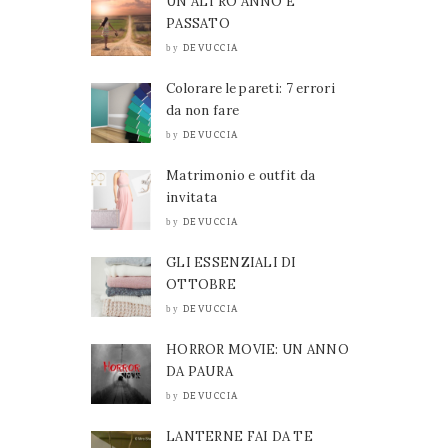
UN ALTRO ANNO È
PASSATO
DEVUCCIA
by
Colorare le pareti: 7 errori
da non fare
DEVUCCIA
by
Matrimonio e outfit da
invitata
DEVUCCIA
by
GLI ESSENZIALI DI
OTTOBRE
DEVUCCIA
by
HORROR MOVIE: UN ANNO
DA PAURA
DEVUCCIA
by
LANTERNE FAI DA TE