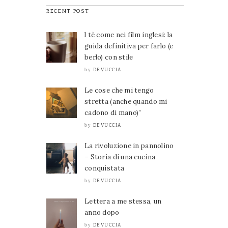
RECENT POST
l tè come nei film inglesi: la
guida definitiva per farlo (e
berlo) con stile
DEVUCCIA
by
Le cose che mi tengo
stretta (anche quando mi
cadono di mano)”
DEVUCCIA
by
La rivoluzione in pannolino
– Storia di una cucina
conquistata
DEVUCCIA
by
Lettera a me stessa, un
anno dopo
DEVUCCIA
by