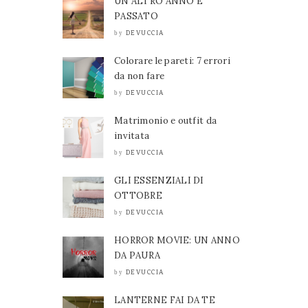
UN ALTRO ANNO È
PASSATO
DEVUCCIA
by
Colorare le pareti: 7 errori
da non fare
DEVUCCIA
by
Matrimonio e outfit da
invitata
DEVUCCIA
by
GLI ESSENZIALI DI
OTTOBRE
DEVUCCIA
by
HORROR MOVIE: UN ANNO
DA PAURA
DEVUCCIA
by
LANTERNE FAI DA TE