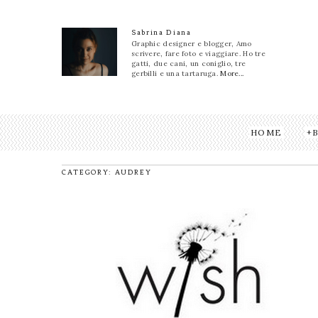
Sabrina Diana
Graphic designer e blogger, Amo
scrivere, fare foto e viaggiare. Ho tre
gatti, due cani, un coniglio, tre
gerbilli e una tartaruga.
More...
HOME
CATEGORY: AUDREY