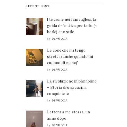
RECENT POST
l tè come nei film inglesi: la
guida definitiva per farlo (e
berlo) con stile
DEVUCCIA
by
Le cose che mi tengo
stretta (anche quando mi
cadono di mano)”
DEVUCCIA
by
La rivoluzione in pannolino
– Storia di una cucina
conquistata
DEVUCCIA
by
Lettera a me stessa, un
anno dopo
DEVUCCIA
by