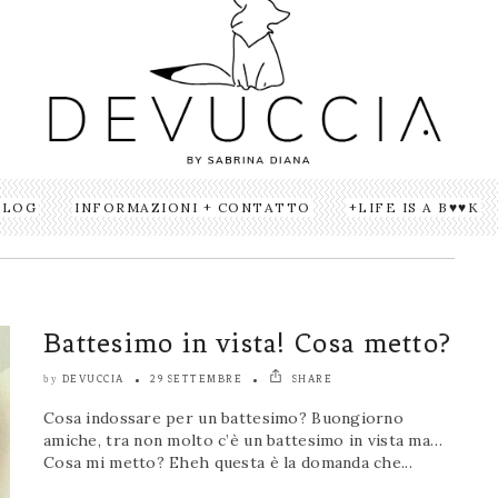
BLOG
INFORMAZIONI + CONTATTO
LIFE IS A B♥♥K
Battesimo in vista! Cosa metto?
DEVUCCIA
29 SETTEMBRE
SHARE
by
Cosa indossare per un battesimo? Buongiorno
amiche, tra non molto c’è un battesimo in vista ma…
Cosa mi metto? Eheh questa è la domanda che...