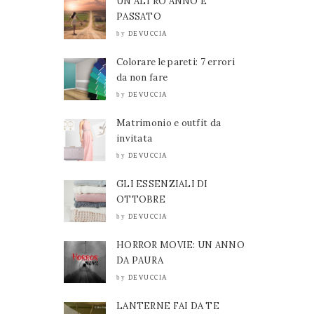
UN ALTRO ANNO È
PASSATO
DEVUCCIA
by
Colorare le pareti: 7 errori
da non fare
DEVUCCIA
by
Matrimonio e outfit da
invitata
DEVUCCIA
by
GLI ESSENZIALI DI
OTTOBRE
DEVUCCIA
by
HORROR MOVIE: UN ANNO
DA PAURA
DEVUCCIA
by
LANTERNE FAI DA TE