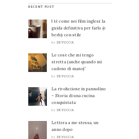
RECENT POST
l tè come nei film inglesi: la
guida definitiva per farlo (e
berlo) con stile
DEVUCCIA
by
Le cose che mi tengo
stretta (anche quando mi
cadono di mano)”
DEVUCCIA
by
La rivoluzione in pannolino
– Storia di una cucina
conquistata
DEVUCCIA
by
Lettera a me stessa, un
anno dopo
DEVUCCIA
by