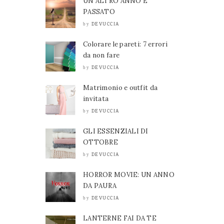
UN ALTRO ANNO È
PASSATO
DEVUCCIA
by
Colorare le pareti: 7 errori
da non fare
DEVUCCIA
by
Matrimonio e outfit da
invitata
DEVUCCIA
by
GLI ESSENZIALI DI
OTTOBRE
DEVUCCIA
by
HORROR MOVIE: UN ANNO
DA PAURA
DEVUCCIA
by
LANTERNE FAI DA TE