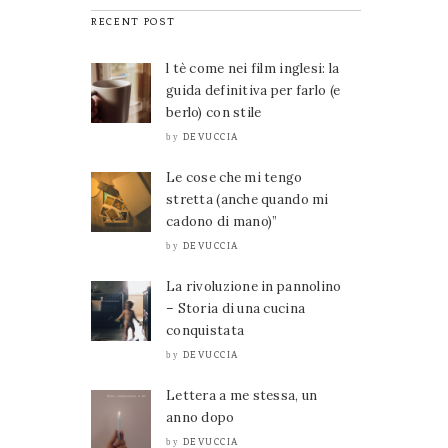
RECENT POST
l tè come nei film inglesi: la
guida definitiva per farlo (e
berlo) con stile
DEVUCCIA
by
Le cose che mi tengo
stretta (anche quando mi
cadono di mano)”
DEVUCCIA
by
La rivoluzione in pannolino
– Storia di una cucina
conquistata
DEVUCCIA
by
Lettera a me stessa, un
anno dopo
DEVUCCIA
by