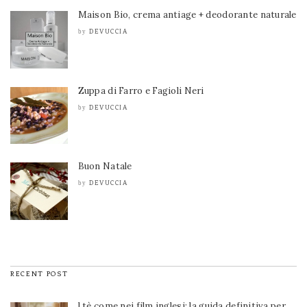
Maison Bio, crema antiage + deodorante naturale
DEVUCCIA
by
Zuppa di Farro e Fagioli Neri
DEVUCCIA
by
Buon Natale
DEVUCCIA
by
RECENT POST
l tè come nei film inglesi: la guida definitiva per