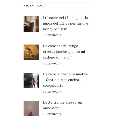
RECENT POST
l tè come nei film inglesi: la
guida definitiva per farlo (e
berlo) con stile
DEVUCCIA
by
Le cose che mi tengo
stretta (anche quando mi
cadono di mano)”
DEVUCCIA
by
La rivoluzione in pannolino
– Storia di una cucina
conquistata
DEVUCCIA
by
Lettera a me stessa, un
anno dopo
DEVUCCIA
by