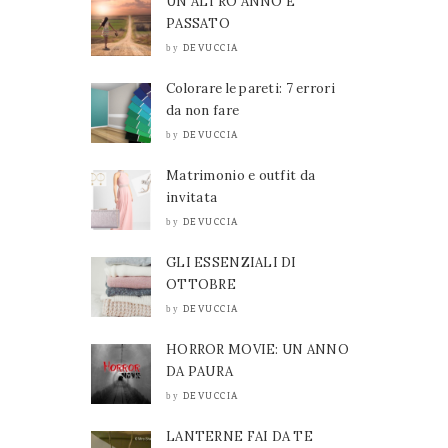
UN ALTRO ANNO È
PASSATO
DEVUCCIA
by
Colorare le pareti: 7 errori
da non fare
DEVUCCIA
by
Matrimonio e outfit da
invitata
DEVUCCIA
by
GLI ESSENZIALI DI
OTTOBRE
DEVUCCIA
by
HORROR MOVIE: UN ANNO
DA PAURA
DEVUCCIA
by
LANTERNE FAI DA TE