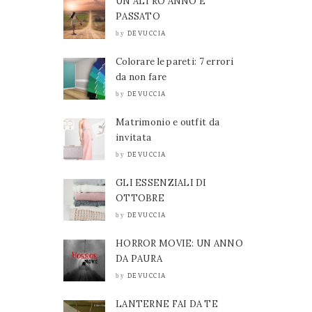
UN ALTRO ANNO È
PASSATO
DEVUCCIA
by
Colorare le pareti: 7 errori
da non fare
DEVUCCIA
by
Matrimonio e outfit da
invitata
DEVUCCIA
by
GLI ESSENZIALI DI
OTTOBRE
DEVUCCIA
by
HORROR MOVIE: UN ANNO
DA PAURA
DEVUCCIA
by
LANTERNE FAI DA TE