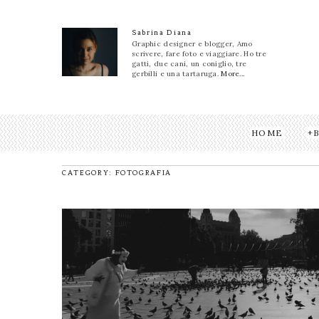
Sabrina Diana
Graphic designer e blogger, Amo
scrivere, fare foto e viaggiare. Ho tre
gatti, due cani, un coniglio, tre
gerbilli e una tartaruga.
More...
HOME
CATEGORY: FOTOGRAFIA