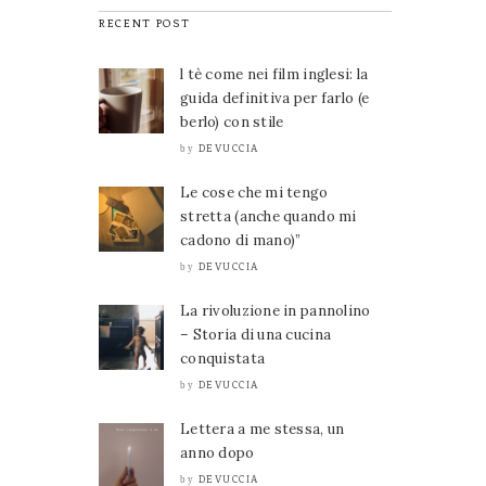
RECENT POST
l tè come nei film inglesi: la
guida definitiva per farlo (e
berlo) con stile
DEVUCCIA
by
Le cose che mi tengo
stretta (anche quando mi
cadono di mano)”
DEVUCCIA
by
La rivoluzione in pannolino
– Storia di una cucina
conquistata
DEVUCCIA
by
Lettera a me stessa, un
anno dopo
DEVUCCIA
by