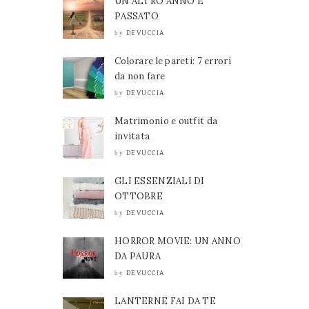
UN ALTRO ANNO È
PASSATO
DEVUCCIA
by
Colorare le pareti: 7 errori
da non fare
DEVUCCIA
by
Matrimonio e outfit da
invitata
DEVUCCIA
by
GLI ESSENZIALI DI
OTTOBRE
DEVUCCIA
by
HORROR MOVIE: UN ANNO
DA PAURA
DEVUCCIA
by
LANTERNE FAI DA TE