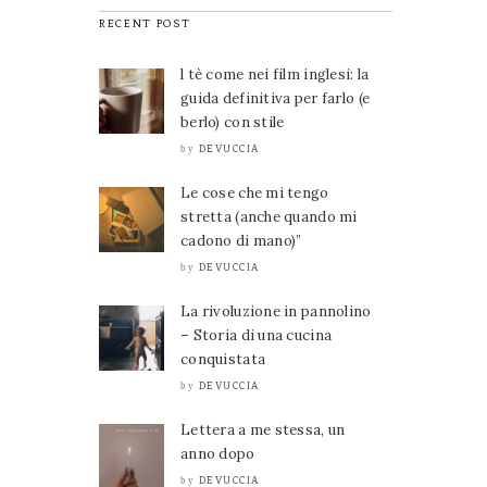
RECENT POST
l tè come nei film inglesi: la
guida definitiva per farlo (e
berlo) con stile
DEVUCCIA
by
Le cose che mi tengo
stretta (anche quando mi
cadono di mano)”
DEVUCCIA
by
La rivoluzione in pannolino
– Storia di una cucina
conquistata
DEVUCCIA
by
Lettera a me stessa, un
anno dopo
DEVUCCIA
by