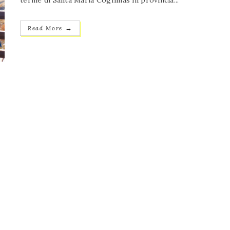
terme di Santa Maria Coghinas in provincia...
→
Read More