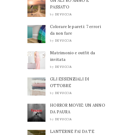
UN ALTRO ANNO È
PASSATO
DEVUCCIA
by
Colorare le pareti: 7 errori
da non fare
DEVUCCIA
by
Matrimonio e outfit da
invitata
DEVUCCIA
by
GLI ESSENZIALI DI
OTTOBRE
DEVUCCIA
by
HORROR MOVIE: UN ANNO
DA PAURA
DEVUCCIA
by
LANTERNE FAI DA TE