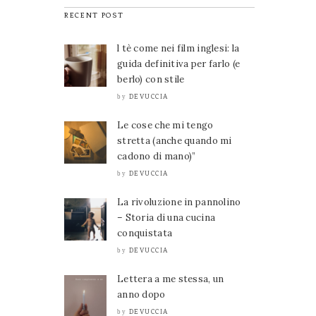
RECENT POST
l tè come nei film inglesi: la
guida definitiva per farlo (e
berlo) con stile
DEVUCCIA
by
Le cose che mi tengo
stretta (anche quando mi
cadono di mano)”
DEVUCCIA
by
La rivoluzione in pannolino
– Storia di una cucina
conquistata
DEVUCCIA
by
Lettera a me stessa, un
anno dopo
DEVUCCIA
by