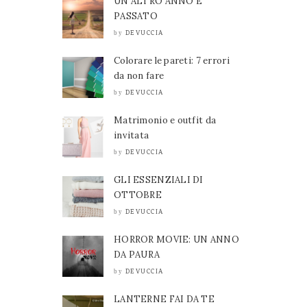
UN ALTRO ANNO È
PASSATO
DEVUCCIA
by
Colorare le pareti: 7 errori
da non fare
DEVUCCIA
by
Matrimonio e outfit da
invitata
DEVUCCIA
by
GLI ESSENZIALI DI
OTTOBRE
DEVUCCIA
by
HORROR MOVIE: UN ANNO
DA PAURA
DEVUCCIA
by
LANTERNE FAI DA TE