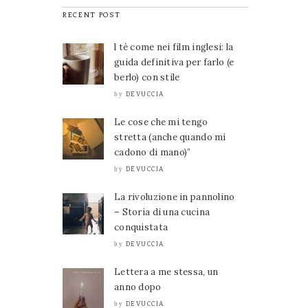
RECENT POST
l tè come nei film inglesi: la
guida definitiva per farlo (e
berlo) con stile
DEVUCCIA
by
Le cose che mi tengo
stretta (anche quando mi
cadono di mano)”
DEVUCCIA
by
La rivoluzione in pannolino
– Storia di una cucina
conquistata
DEVUCCIA
by
Lettera a me stessa, un
anno dopo
DEVUCCIA
by