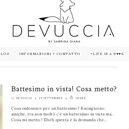
BLOG
INFORMAZIONI + CONTATTO
LIFE IS A B♥♥K
Battesimo in vista! Cosa metto?
DEVUCCIA
29 SETTEMBRE
SHARE
by
Cosa indossare per un battesimo? Buongiorno
amiche, tra non molto c’è un battesimo in vista ma…
Cosa mi metto? Eheh questa è la domanda che...