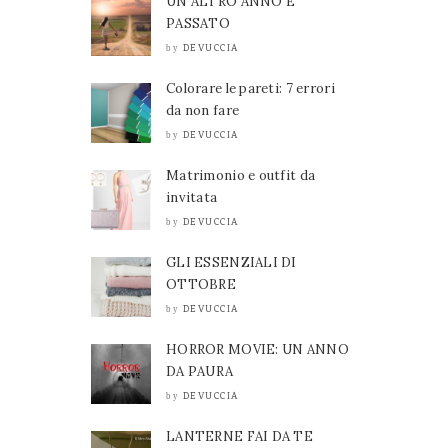
UN ALTRO ANNO È
PASSATO
DEVUCCIA
by
Colorare le pareti: 7 errori
da non fare
DEVUCCIA
by
Matrimonio e outfit da
invitata
DEVUCCIA
by
GLI ESSENZIALI DI
OTTOBRE
DEVUCCIA
by
HORROR MOVIE: UN ANNO
DA PAURA
DEVUCCIA
by
LANTERNE FAI DA TE