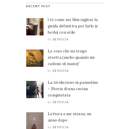
RECENT POST
l tè come nei film inglesi: la
guida definitiva per farlo (e
berlo) con stile
DEVUCCIA
by
Le cose che mi tengo
stretta (anche quando mi
cadono di mano)”
DEVUCCIA
by
La rivoluzione in pannolino
– Storia di una cucina
conquistata
DEVUCCIA
by
Lettera a me stessa, un
anno dopo
DEVUCCIA
by