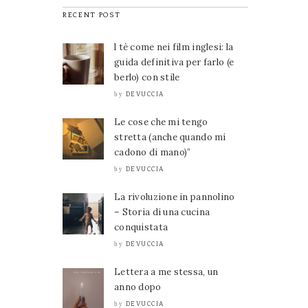
RECENT POST
l tè come nei film inglesi: la
guida definitiva per farlo (e
berlo) con stile
DEVUCCIA
by
Le cose che mi tengo
stretta (anche quando mi
cadono di mano)”
DEVUCCIA
by
La rivoluzione in pannolino
– Storia di una cucina
conquistata
DEVUCCIA
by
Lettera a me stessa, un
anno dopo
DEVUCCIA
by