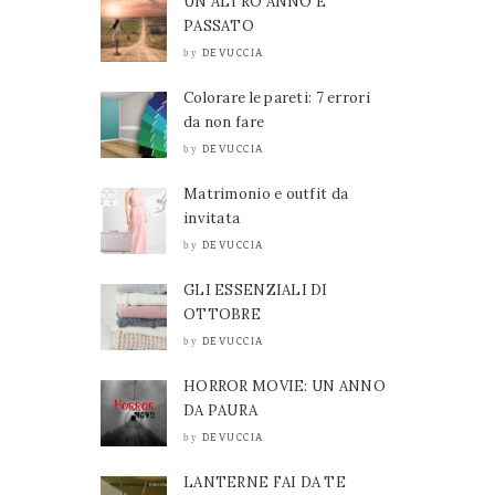
UN ALTRO ANNO È
PASSATO
DEVUCCIA
by
Colorare le pareti: 7 errori
da non fare
DEVUCCIA
by
Matrimonio e outfit da
invitata
DEVUCCIA
by
GLI ESSENZIALI DI
OTTOBRE
DEVUCCIA
by
HORROR MOVIE: UN ANNO
DA PAURA
DEVUCCIA
by
LANTERNE FAI DA TE