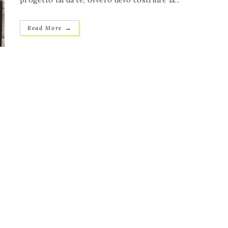
progetto fai da te, ovvero devo costruire la...
→
Read More