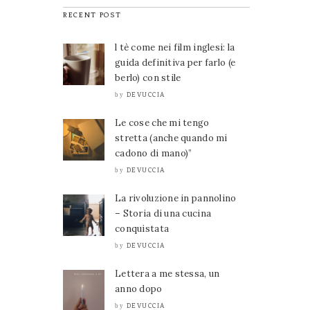
RECENT POST
l tè come nei film inglesi: la
guida definitiva per farlo (e
berlo) con stile
DEVUCCIA
by
Le cose che mi tengo
stretta (anche quando mi
cadono di mano)”
DEVUCCIA
by
La rivoluzione in pannolino
– Storia di una cucina
conquistata
DEVUCCIA
by
Lettera a me stessa, un
anno dopo
DEVUCCIA
by