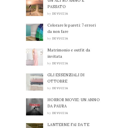
UN ALTRO ANNO È
PASSATO
DEVUCCIA
by
Colorare le pareti: 7 errori
da non fare
DEVUCCIA
by
Matrimonio e outfit da
invitata
DEVUCCIA
by
GLI ESSENZIALI DI
OTTOBRE
DEVUCCIA
by
HORROR MOVIE: UN ANNO
DA PAURA
DEVUCCIA
by
LANTERNE FAI DA TE