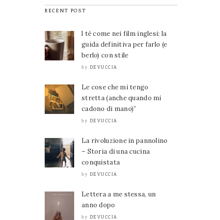
RECENT POST
l tè come nei film inglesi: la
guida definitiva per farlo (e
berlo) con stile
DEVUCCIA
by
Le cose che mi tengo
stretta (anche quando mi
cadono di mano)”
DEVUCCIA
by
La rivoluzione in pannolino
– Storia di una cucina
conquistata
DEVUCCIA
by
Lettera a me stessa, un
anno dopo
DEVUCCIA
by