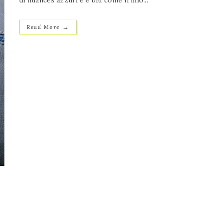
di nuances azzurre e blu come il mio...
→
Read More