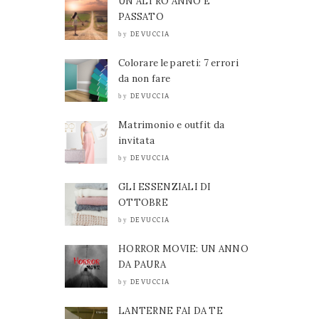
UN ALTRO ANNO È
PASSATO
DEVUCCIA
by
Colorare le pareti: 7 errori
da non fare
DEVUCCIA
by
Matrimonio e outfit da
invitata
DEVUCCIA
by
GLI ESSENZIALI DI
OTTOBRE
DEVUCCIA
by
HORROR MOVIE: UN ANNO
DA PAURA
DEVUCCIA
by
LANTERNE FAI DA TE