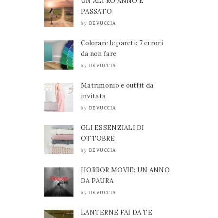
UN ALTRO ANNO È
PASSATO
DEVUCCIA
by
Colorare le pareti: 7 errori
da non fare
DEVUCCIA
by
Matrimonio e outfit da
invitata
DEVUCCIA
by
GLI ESSENZIALI DI
OTTOBRE
DEVUCCIA
by
HORROR MOVIE: UN ANNO
DA PAURA
DEVUCCIA
by
LANTERNE FAI DA TE