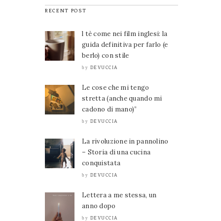
RECENT POST
l tè come nei film inglesi: la
guida definitiva per farlo (e
berlo) con stile
DEVUCCIA
by
Le cose che mi tengo
stretta (anche quando mi
cadono di mano)”
DEVUCCIA
by
La rivoluzione in pannolino
– Storia di una cucina
conquistata
DEVUCCIA
by
Lettera a me stessa, un
anno dopo
DEVUCCIA
by