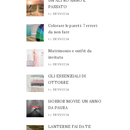
UN ALTRO ANNO È
PASSATO
DEVUCCIA
by
Colorare le pareti: 7 errori
da non fare
DEVUCCIA
by
Matrimonio e outfit da
invitata
DEVUCCIA
by
GLI ESSENZIALI DI
OTTOBRE
DEVUCCIA
by
HORROR MOVIE: UN ANNO
DA PAURA
DEVUCCIA
by
LANTERNE FAI DA TE