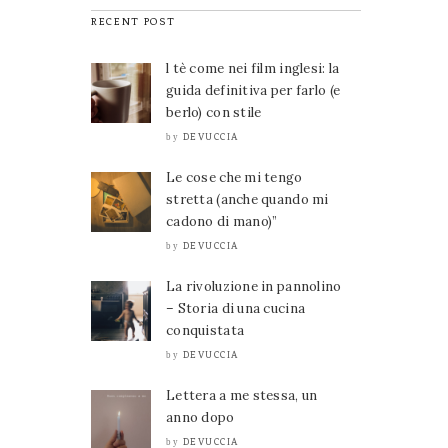
RECENT POST
l tè come nei film inglesi: la
guida definitiva per farlo (e
berlo) con stile
DEVUCCIA
by
Le cose che mi tengo
stretta (anche quando mi
cadono di mano)”
DEVUCCIA
by
La rivoluzione in pannolino
– Storia di una cucina
conquistata
DEVUCCIA
by
Lettera a me stessa, un
anno dopo
DEVUCCIA
by