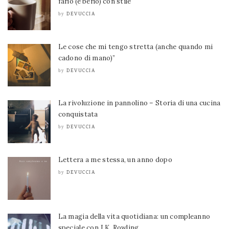
farlo (e berlo) con stile
DEVUCCIA
by
Le cose che mi tengo stretta (anche quando mi
cadono di mano)”
DEVUCCIA
by
La rivoluzione in pannolino – Storia di una cucina
conquistata
DEVUCCIA
by
Lettera a me stessa, un anno dopo
DEVUCCIA
by
La magia della vita quotidiana: un compleanno
speciale con J.K. Rowling