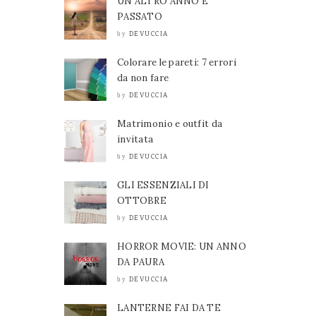
UN ALTRO ANNO È
PASSATO
DEVUCCIA
by
Colorare le pareti: 7 errori
da non fare
DEVUCCIA
by
Matrimonio e outfit da
invitata
DEVUCCIA
by
GLI ESSENZIALI DI
OTTOBRE
DEVUCCIA
by
HORROR MOVIE: UN ANNO
DA PAURA
DEVUCCIA
by
LANTERNE FAI DA TE