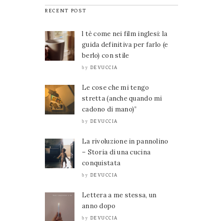
RECENT POST
l tè come nei film inglesi: la
guida definitiva per farlo (e
berlo) con stile
DEVUCCIA
by
Le cose che mi tengo
stretta (anche quando mi
cadono di mano)”
DEVUCCIA
by
La rivoluzione in pannolino
– Storia di una cucina
conquistata
DEVUCCIA
by
Lettera a me stessa, un
anno dopo
DEVUCCIA
by