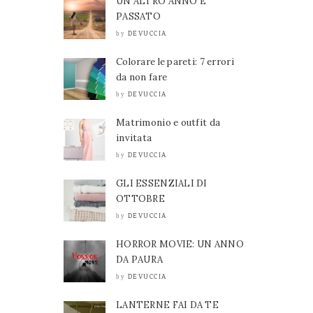
UN ALTRO ANNO È
PASSATO
DEVUCCIA
by
Colorare le pareti: 7 errori
da non fare
DEVUCCIA
by
Matrimonio e outfit da
invitata
DEVUCCIA
by
GLI ESSENZIALI DI
OTTOBRE
DEVUCCIA
by
HORROR MOVIE: UN ANNO
DA PAURA
DEVUCCIA
by
LANTERNE FAI DA TE