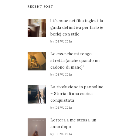
RECENT POST
l tè come nei film inglesi: la
guida definitiva per farlo (e
berlo) con stile
DEVUCCIA
by
Le cose che mi tengo
stretta (anche quando mi
cadono di mano)”
DEVUCCIA
by
La rivoluzione in pannolino
– Storia di una cucina
conquistata
DEVUCCIA
by
Lettera a me stessa, un
anno dopo
DEVUCCIA
by