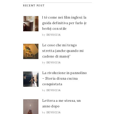
RECENT POST
l tè come nei film inglesi: la
guida definitiva per farlo (e
berlo) con stile
DEVUCCIA
by
Le cose che mi tengo
stretta (anche quando mi
cadono di mano)”
DEVUCCIA
by
La rivoluzione in pannolino
– Storia di una cucina
conquistata
DEVUCCIA
by
Lettera a me stessa, un
anno dopo
DEVUCCIA
by