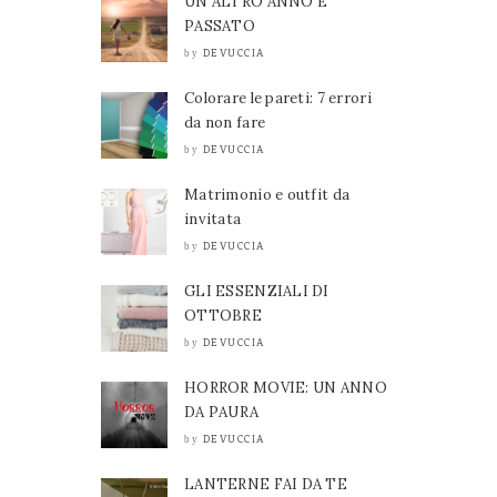
UN ALTRO ANNO È
PASSATO
DEVUCCIA
by
Colorare le pareti: 7 errori
da non fare
DEVUCCIA
by
Matrimonio e outfit da
invitata
DEVUCCIA
by
GLI ESSENZIALI DI
OTTOBRE
DEVUCCIA
by
HORROR MOVIE: UN ANNO
DA PAURA
DEVUCCIA
by
LANTERNE FAI DA TE