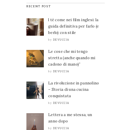
RECENT POST
l tè come nei film inglesi: la
guida definitiva per farlo (e
berlo) con stile
DEVUCCIA
by
Le cose che mi tengo
stretta (anche quando mi
cadono di mano)”
DEVUCCIA
by
La rivoluzione in pannolino
– Storia di una cucina
conquistata
DEVUCCIA
by
Lettera a me stessa, un
anno dopo
DEVUCCIA
by