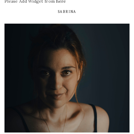
Please Add Widget from
here
SABRINA