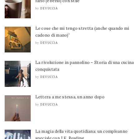
farlo (e berlo) con stile
DEVUCCIA
by
Le cose che mi tengo stretta (anche quando mi
cadono di mano)”
DEVUCCIA
by
La rivoluzione in pannolino – Storia di una cucina
conquistata
DEVUCCIA
by
Lettera a me stessa, un anno dopo
DEVUCCIA
by
La magia della vita quotidiana: un compleanno
speciale con J.K. Rowling