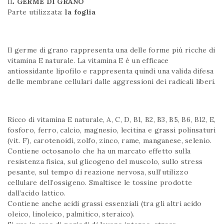
IL
GERME DI GRANO
Parte utilizzata:
la foglia
Il germe di grano rappresenta una delle forme più ricche di
vitamina E naturale. La vitamina E è un efficace
antiossidante lipofilo e rappresenta quindi una valida difesa
delle membrane cellulari dalle aggressioni dei radicali liberi.
Ricco di vitamina E naturale, A, C, D, B1, B2, B3, B5, B6, B12, E,
fosforo, ferro, calcio, magnesio, lecitina e grassi polinsaturi
(vit. F), carotenoidi, zolfo, zinco, rame, manganese, selenio.
Contiene octosanolo che ha un marcato effetto sulla
resistenza fisica, sul glicogeno del muscolo, sullo stress
pesante, sul tempo di reazione nervosa, sull’utilizzo
cellulare dell’ossigeno. Smaltisce le tossine prodotte
dall’acido lattico.
Contiene anche acidi grassi essenziali (tra gli altri acido
oleico, linoleico, palmitico, steraico).