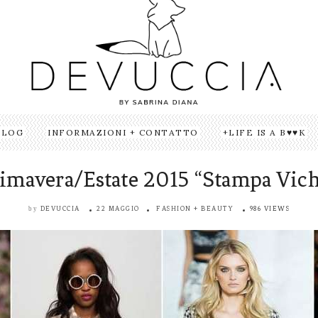
BLOG
INFORMAZIONI + CONTATTO
LIFE IS A B♥♥K
imavera/Estate 2015 “Stampa Vic
DEVUCCIA
22 MAGGIO
FASHION + BEAUTY
986 VIEWS
by