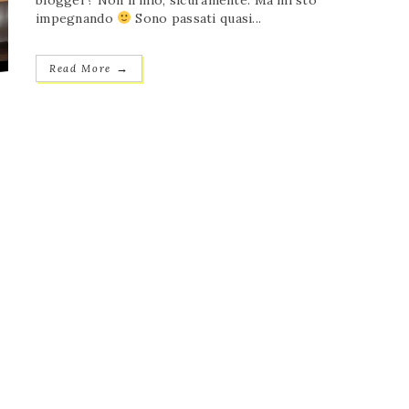
blogger? Non il mio, sicuramente. Ma mi sto
impegnando
Sono passati quasi...
→
Read More