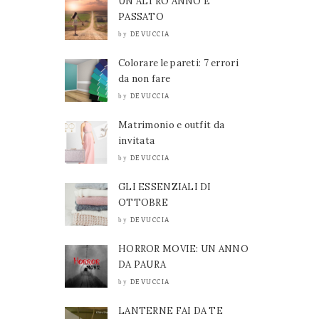
UN ALTRO ANNO È
PASSATO
DEVUCCIA
by
Colorare le pareti: 7 errori
da non fare
DEVUCCIA
by
Matrimonio e outfit da
invitata
DEVUCCIA
by
GLI ESSENZIALI DI
OTTOBRE
DEVUCCIA
by
HORROR MOVIE: UN ANNO
DA PAURA
DEVUCCIA
by
LANTERNE FAI DA TE