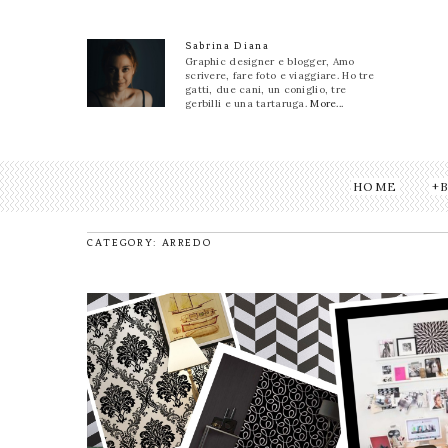
Sabrina Diana
Graphic designer e blogger, Amo
scrivere, fare foto e viaggiare. Ho tre
gatti, due cani, un coniglio, tre
gerbilli e una tartaruga.
More...
HOME
CATEGORY: ARREDO