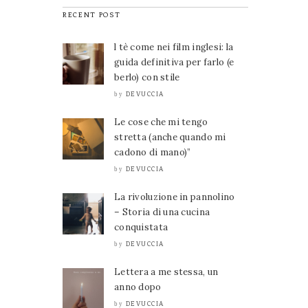
RECENT POST
l tè come nei film inglesi: la
guida definitiva per farlo (e
berlo) con stile
DEVUCCIA
by
Le cose che mi tengo
stretta (anche quando mi
cadono di mano)”
DEVUCCIA
by
La rivoluzione in pannolino
– Storia di una cucina
conquistata
DEVUCCIA
by
Lettera a me stessa, un
anno dopo
DEVUCCIA
by