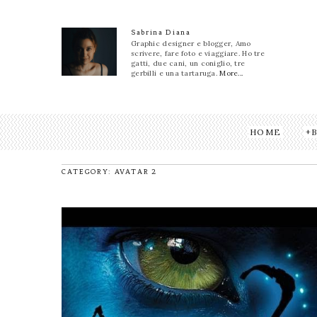
Sabrina Diana
Graphic designer e blogger, Amo
scrivere, fare foto e viaggiare. Ho tre
gatti, due cani, un coniglio, tre
gerbilli e una tartaruga.
More...
HOME
CATEGORY: AVATAR 2