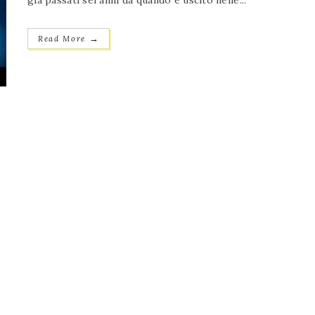
già passati sei anni da quando è uscito nelle...
→
Read More