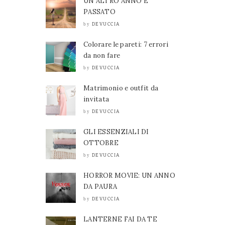
UN ALTRO ANNO È
PASSATO
DEVUCCIA
by
Colorare le pareti: 7 errori
da non fare
DEVUCCIA
by
Matrimonio e outfit da
invitata
DEVUCCIA
by
GLI ESSENZIALI DI
OTTOBRE
DEVUCCIA
by
HORROR MOVIE: UN ANNO
DA PAURA
DEVUCCIA
by
LANTERNE FAI DA TE