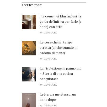
RECENT POST
l tè come nei film inglesi: la
guida definitiva per farlo (e
berlo) con stile
DEVUCCIA
by
Le cose che mi tengo
stretta (anche quando mi
cadono di mano)”
DEVUCCIA
by
La rivoluzione in pannolino
– Storia di una cucina
conquistata
DEVUCCIA
by
Lettera a me stessa, un
anno dopo
DEVUCCIA
by