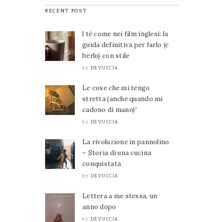
RECENT POST
l tè come nei film inglesi: la
guida definitiva per farlo (e
berlo) con stile
DEVUCCIA
by
Le cose che mi tengo
stretta (anche quando mi
cadono di mano)”
DEVUCCIA
by
La rivoluzione in pannolino
– Storia di una cucina
conquistata
DEVUCCIA
by
Lettera a me stessa, un
anno dopo
DEVUCCIA
by