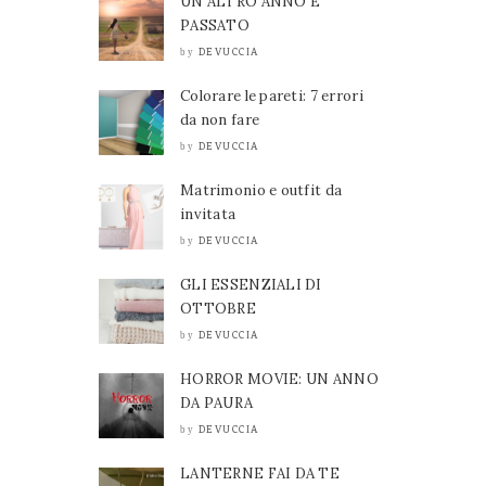
UN ALTRO ANNO È
PASSATO
DEVUCCIA
by
Colorare le pareti: 7 errori
da non fare
DEVUCCIA
by
Matrimonio e outfit da
invitata
DEVUCCIA
by
GLI ESSENZIALI DI
OTTOBRE
DEVUCCIA
by
HORROR MOVIE: UN ANNO
DA PAURA
DEVUCCIA
by
LANTERNE FAI DA TE