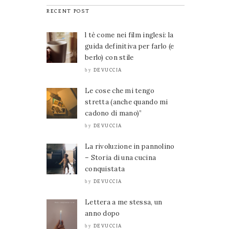
RECENT POST
l tè come nei film inglesi: la
guida definitiva per farlo (e
berlo) con stile
DEVUCCIA
by
Le cose che mi tengo
stretta (anche quando mi
cadono di mano)”
DEVUCCIA
by
La rivoluzione in pannolino
– Storia di una cucina
conquistata
DEVUCCIA
by
Lettera a me stessa, un
anno dopo
DEVUCCIA
by