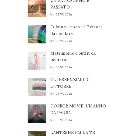
UN ALTRO ANNO È
PASSATO
DEVUCCIA
by
Colorare le pareti: 7 errori
da non fare
DEVUCCIA
by
Matrimonio e outfit da
invitata
DEVUCCIA
by
GLI ESSENZIALI DI
OTTOBRE
DEVUCCIA
by
HORROR MOVIE: UN ANNO
DA PAURA
DEVUCCIA
by
LANTERNE FAI DA TE