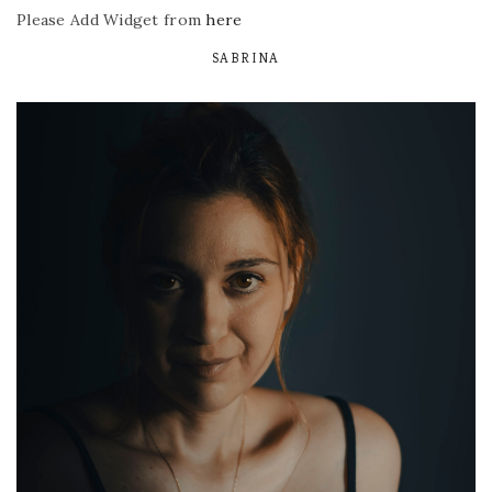
Please Add Widget from
here
SABRINA