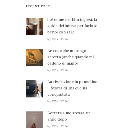
RECENT POST
l tè come nei film inglesi: la
guida definitiva per farlo (e
berlo) con stile
DEVUCCIA
by
Le cose che mi tengo
stretta (anche quando mi
cadono di mano)”
DEVUCCIA
by
La rivoluzione in pannolino
– Storia di una cucina
conquistata
DEVUCCIA
by
Lettera a me stessa, un
anno dopo
DEVUCCIA
by