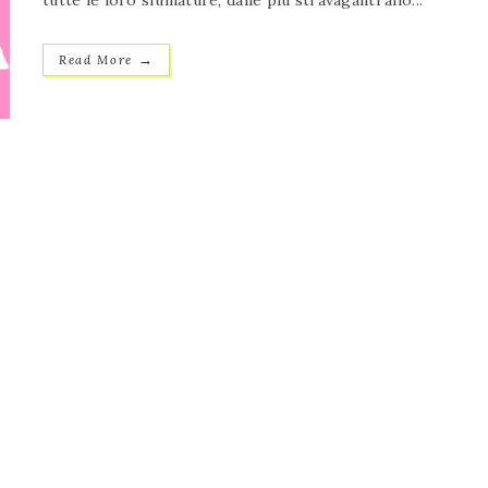
tutte le loro sfumature, dalle più stravaganti allo...
→
Read More