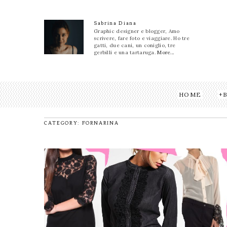
Sabrina Diana
Graphic designer e blogger, Amo
scrivere, fare foto e viaggiare. Ho tre
gatti, due cani, un coniglio, tre
gerbilli e una tartaruga.
More...
HOME
CATEGORY: FORNARINA