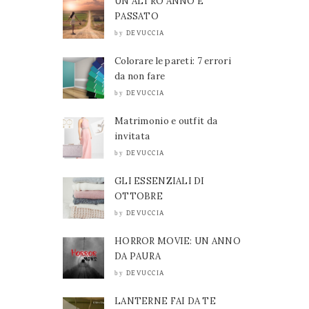
UN ALTRO ANNO È
PASSATO
DEVUCCIA
by
Colorare le pareti: 7 errori
da non fare
DEVUCCIA
by
Matrimonio e outfit da
invitata
DEVUCCIA
by
GLI ESSENZIALI DI
OTTOBRE
DEVUCCIA
by
HORROR MOVIE: UN ANNO
DA PAURA
DEVUCCIA
by
LANTERNE FAI DA TE