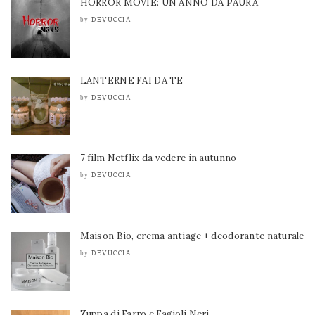
HORROR MOVIE: UN ANNO DA PAURA
DEVUCCIA
by
LANTERNE FAI DA TE
DEVUCCIA
by
7 film Netflix da vedere in autunno
DEVUCCIA
by
Maison Bio, crema antiage + deodorante naturale
DEVUCCIA
by
Zuppa di Farro e Fagioli Neri