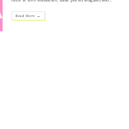
tutte le loro sfumature, dalle più stravaganti allo...
→
Read More