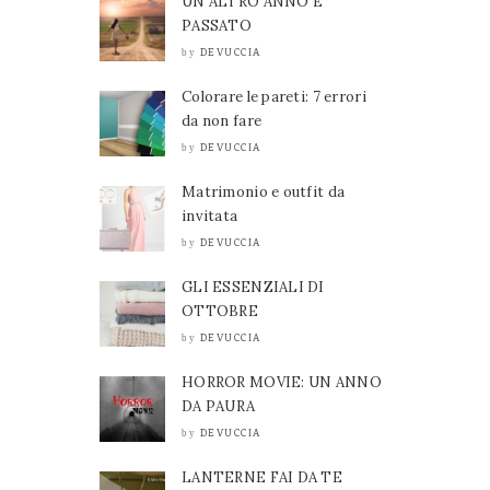
UN ALTRO ANNO È
PASSATO
DEVUCCIA
by
Colorare le pareti: 7 errori
da non fare
DEVUCCIA
by
Matrimonio e outfit da
invitata
DEVUCCIA
by
GLI ESSENZIALI DI
OTTOBRE
DEVUCCIA
by
HORROR MOVIE: UN ANNO
DA PAURA
DEVUCCIA
by
LANTERNE FAI DA TE