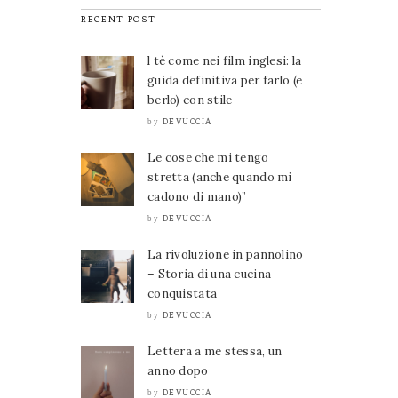
RECENT POST
l tè come nei film inglesi: la
guida definitiva per farlo (e
berlo) con stile
DEVUCCIA
by
Le cose che mi tengo
stretta (anche quando mi
cadono di mano)”
DEVUCCIA
by
La rivoluzione in pannolino
– Storia di una cucina
conquistata
DEVUCCIA
by
Lettera a me stessa, un
anno dopo
DEVUCCIA
by