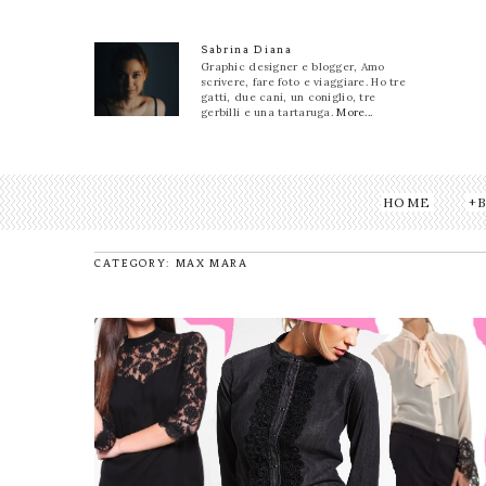
Sabrina Diana
Graphic designer e blogger, Amo
scrivere, fare foto e viaggiare. Ho tre
gatti, due cani, un coniglio, tre
gerbilli e una tartaruga.
More...
HOME
CATEGORY: MAX MARA