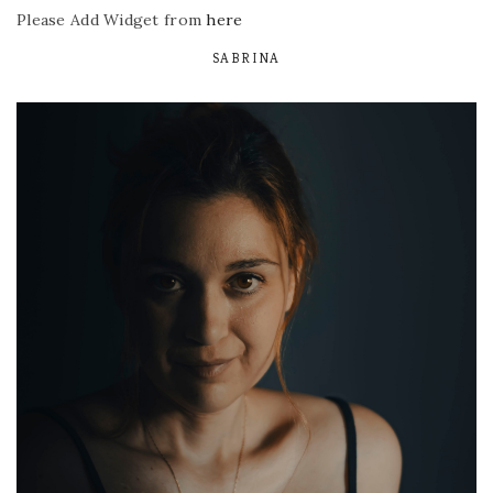
Please Add Widget from
here
SABRINA