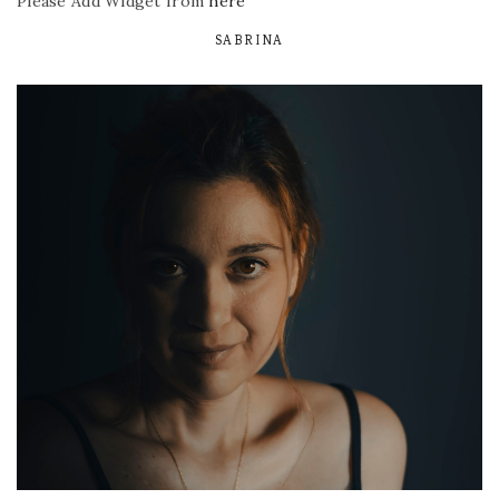
Please Add Widget from
here
SABRINA