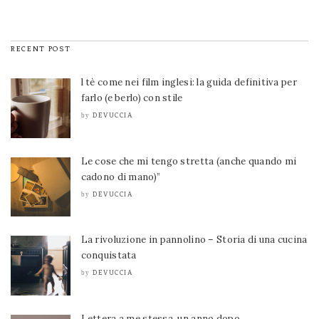
RECENT POST
l tè come nei film inglesi: la guida definitiva per
farlo (e berlo) con stile
DEVUCCIA
by
Le cose che mi tengo stretta (anche quando mi
cadono di mano)”
DEVUCCIA
by
La rivoluzione in pannolino – Storia di una cucina
conquistata
DEVUCCIA
by
Lettera a me stessa, un anno dopo