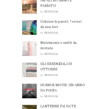
UN ALTRO ANNO È
PASSATO
DEVUCCIA
by
Colorare le pareti: 7 errori
da non fare
DEVUCCIA
by
Matrimonio e outfit da
invitata
DEVUCCIA
by
GLI ESSENZIALI DI
OTTOBRE
DEVUCCIA
by
HORROR MOVIE: UN ANNO
DA PAURA
DEVUCCIA
by
LANTERNE FAI DA TE