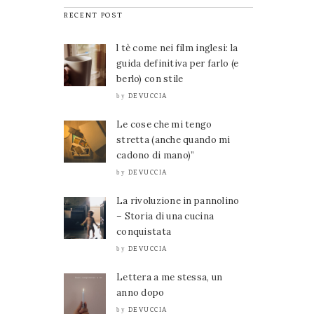
RECENT POST
l tè come nei film inglesi: la
guida definitiva per farlo (e
berlo) con stile
DEVUCCIA
by
Le cose che mi tengo
stretta (anche quando mi
cadono di mano)”
DEVUCCIA
by
La rivoluzione in pannolino
– Storia di una cucina
conquistata
DEVUCCIA
by
Lettera a me stessa, un
anno dopo
DEVUCCIA
by