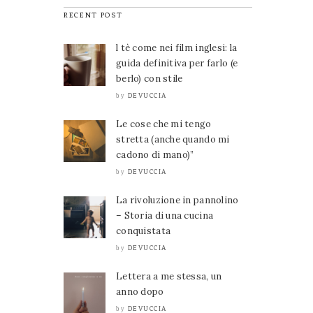
RECENT POST
l tè come nei film inglesi: la
guida definitiva per farlo (e
berlo) con stile
DEVUCCIA
by
Le cose che mi tengo
stretta (anche quando mi
cadono di mano)”
DEVUCCIA
by
La rivoluzione in pannolino
– Storia di una cucina
conquistata
DEVUCCIA
by
Lettera a me stessa, un
anno dopo
DEVUCCIA
by