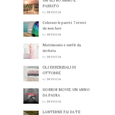
UN ALTRO ANNO È
PASSATO
DEVUCCIA
by
Colorare le pareti: 7 errori
da non fare
DEVUCCIA
by
Matrimonio e outfit da
invitata
DEVUCCIA
by
GLI ESSENZIALI DI
OTTOBRE
DEVUCCIA
by
HORROR MOVIE: UN ANNO
DA PAURA
DEVUCCIA
by
LANTERNE FAI DA TE