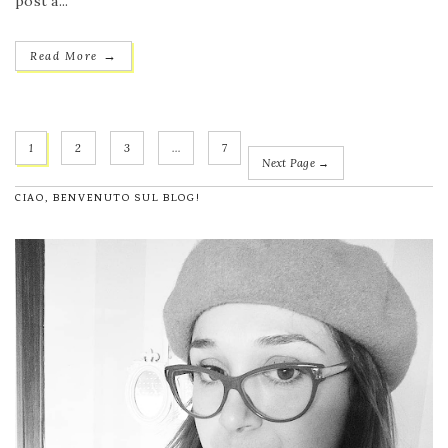
post a...
→
Read More
1
2
3
…
7
Next Page →
CIAO, BENVENUTO SUL BLOG!