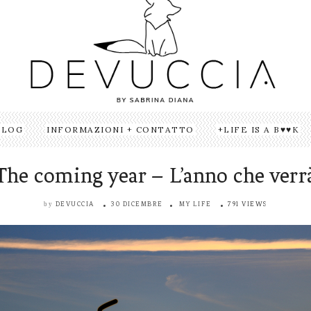
BLOG
INFORMAZIONI + CONTATTO
LIFE IS A B♥♥K
The coming year – L’anno che verr
DEVUCCIA
30 DICEMBRE
MY LIFE
791 VIEWS
by