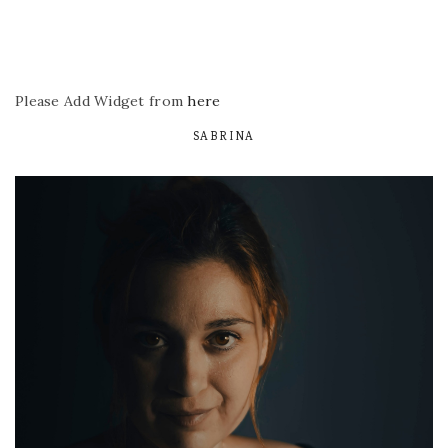
Please Add Widget from
here
SABRINA