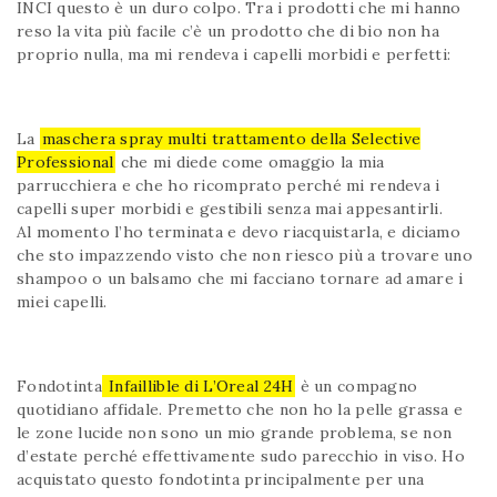
INCI questo è un duro colpo. Tra i prodotti che mi hanno
reso la vita più facile c’è un prodotto che di bio non ha
proprio nulla, ma mi rendeva i capelli morbidi e perfetti:
La
maschera spray multi trattamento della Selective
Professional
che mi diede come omaggio la mia
parrucchiera e che ho ricomprato perché mi rendeva i
capelli super morbidi e gestibili senza mai appesantirli.
Al momento l’ho terminata e devo riacquistarla, e diciamo
che sto impazzendo visto che non riesco più a trovare uno
shampoo o un balsamo che mi facciano tornare ad amare i
miei capelli.
Fondotinta
Infaillible di L’Oreal 24H
è un compagno
quotidiano affidale. Premetto che non ho la pelle grassa e
le zone lucide non sono un mio grande problema, se non
d’estate perché effettivamente sudo parecchio in viso. Ho
acquistato questo fondotinta principalmente per una