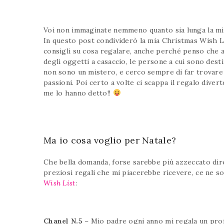
Voi non immaginate nemmeno quanto sia lunga la mia 
In questo post condividerò la mia Christmas Wish L
consigli su cosa regalare, anche perché penso che a
degli oggetti a casaccio, le persone a cui sono desti
non sono un mistero, e cerco sempre di far trovare l
passioni. Poi certo a volte ci scappa il regalo dive
me lo hanno detto!!
Ma io cosa voglio per Natale?
Che bella domanda, forse sarebbe più azzeccato dire
preziosi regali che mi piacerebbe ricevere, ce ne son
Wish List
:
Chanel N.5
– Mio padre ogni anno mi regala un prof