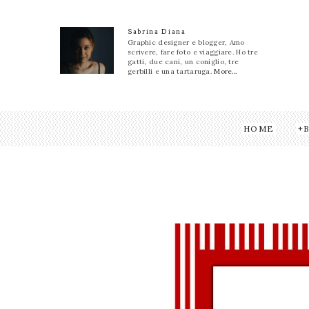
Sabrina Diana
Graphic designer e blogger, Amo
scrivere, fare foto e viaggiare. Ho tre
gatti, due cani, un coniglio, tre
gerbilli e una tartaruga.
More...
HOME