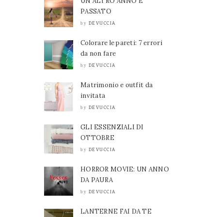
UN ALTRO ANNO È
PASSATO
DEVUCCIA
by
Colorare le pareti: 7 errori
da non fare
DEVUCCIA
by
Matrimonio e outfit da
invitata
DEVUCCIA
by
GLI ESSENZIALI DI
OTTOBRE
DEVUCCIA
by
HORROR MOVIE: UN ANNO
DA PAURA
DEVUCCIA
by
LANTERNE FAI DA TE