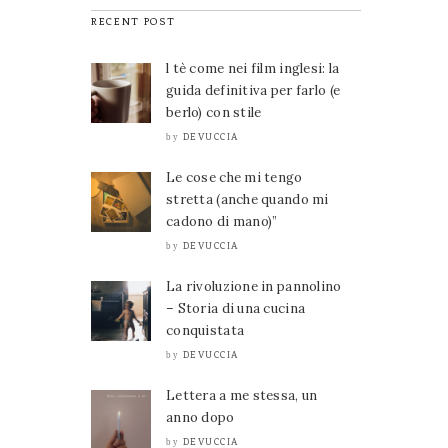
RECENT POST
l tè come nei film inglesi: la
guida definitiva per farlo (e
berlo) con stile
DEVUCCIA
by
Le cose che mi tengo
stretta (anche quando mi
cadono di mano)”
DEVUCCIA
by
La rivoluzione in pannolino
– Storia di una cucina
conquistata
DEVUCCIA
by
Lettera a me stessa, un
anno dopo
DEVUCCIA
by