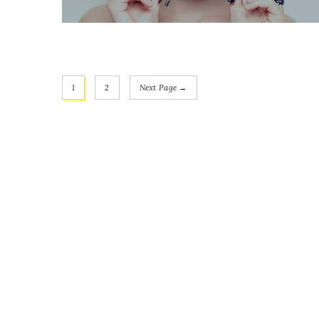
1
2
Next Page →