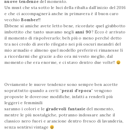
nuove tendenze
del momento.
Un must che sta sotto le luci della ribalta dall’inizio del 2016
e che ci accompagnerà anche in primavera è il buon caro
vecchio
Bomber
!!!
Ebbene si amiche avete letto bene, ricordate quel giubbotto
imbottito che tanto usavamo negli
anni 90
? Ecco è arrivato
il momento di rispolverarlo; beh più o meno perché detto
tra noi credo di averlo rilegato nei più oscuri meandri del
mio armadio e almeno quel modello preferirei rimanesse lì
a ricordarmi che grazie a dio ora mi vesto meglio, dal
momento che era enorme, e ci stavo dentro due volte!!
Ovviamente le nuove tendenze sono sempre ben accette
soprattutto quando a certi “
pezzi d’epoca
” vengono
proposte le doverose modifiche, infatti a renderli più
leggeri e femminili
saranno i colori e le
gradevoli fantasie
del momento,
mentre le più nostalgiche, potranno indossare anche il
classico nero fuori e arancione dentro fresco di lavanderia,
senza sentirsi vintage