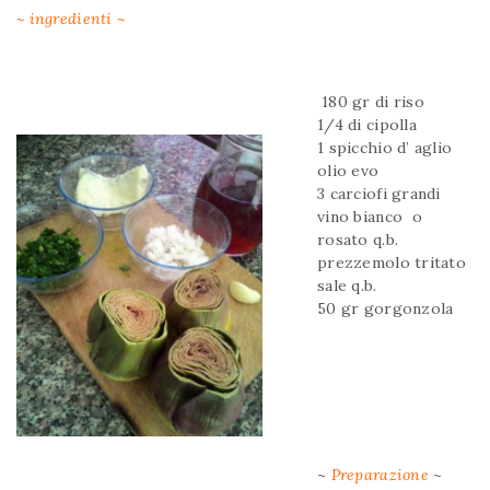
~ ingredienti ~
180 gr di riso
1/4 di cipolla
1 spicchio d’ aglio
olio evo
3 carciofi grandi
vino bianco o
rosato q.b.
prezzemolo tritato
sale q.b.
50 gr gorgonzola
~
Preparazione
~